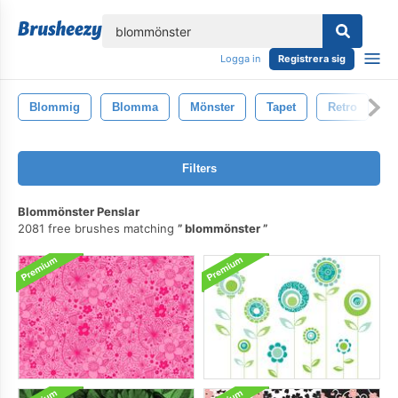
lose
Logga in
Registrera sig
Blommig
Blomma
Mönster
Tapet
Retro
D
Filters
Blommönster Penslar
2081 free brushes matching
blommönster