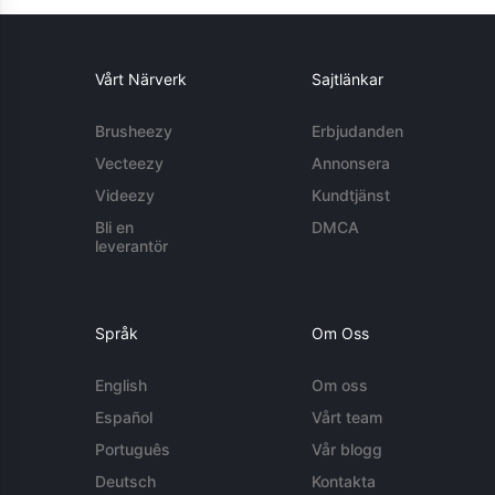
Vårt Närverk
Sajtlänkar
Brusheezy
Erbjudanden
Vecteezy
Annonsera
Videezy
Kundtjänst
Bli en
DMCA
leverantör
Språk
Om Oss
English
Om oss
Español
Vårt team
Português
Vår blogg
Deutsch
Kontakta