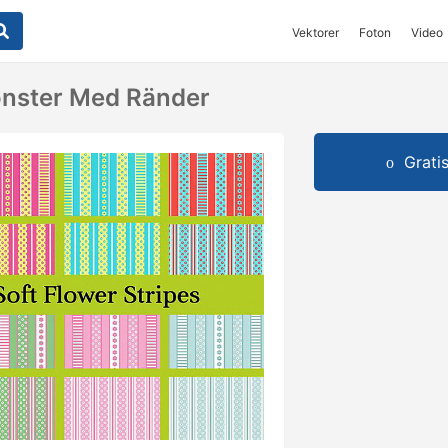
Vektorer
Foton
Video
nster Med Ränder
Grati