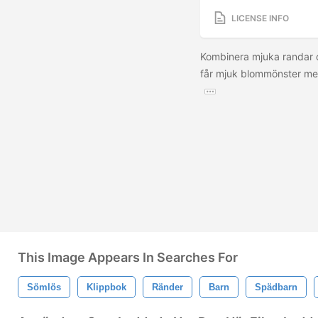
LICENSE INFO
Kombinera mjuka randar 
får mjuk blommönster me
This Image Appears In Searches For
Sömlös
Klippbok
Ränder
Barn
Spädbarn