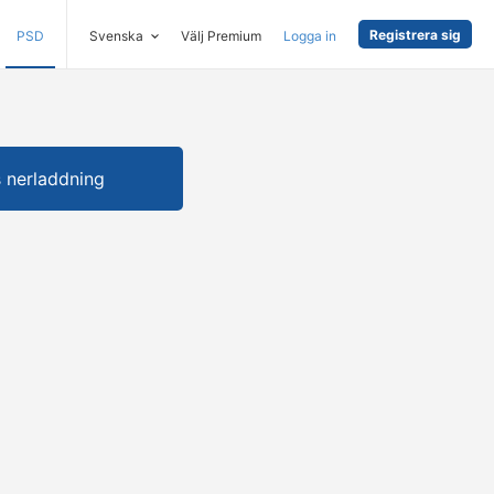
Registrera sig
PSD
Svenska
Välj Premium
Logga in
s nerladdning