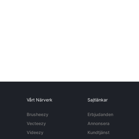
Vårt Närverk
Sajtlänkar
Brusheezy
Erbjudanden
Vecteezy
Annonsera
Videezy
Kundtjänst