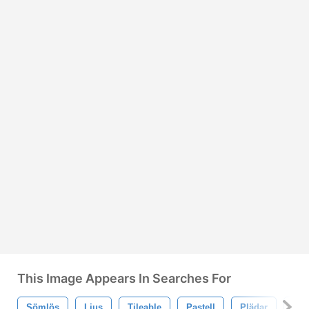
This Image Appears In Searches For
Sömlös
Ljus
Tileable
Pastell
Plädar
Bar