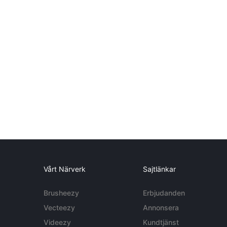
Vårt Närverk
Sajtlänkar
Brusheezy
Erbjudanden
Vecteezy
Annonsera
Videezy
Kundtjänst