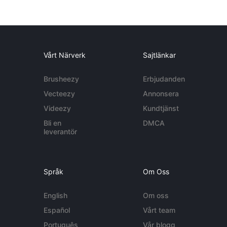
Vårt Närverk
Sajtlänkar
Brusheezy
Erbjudanden
Vecteezy
Annonsera
Videezy
Kundtjänst
Bli en
DMCA
leverantör
Språk
Om Oss
English
Om oss
Español
Vårt team
Português
Vår blogg