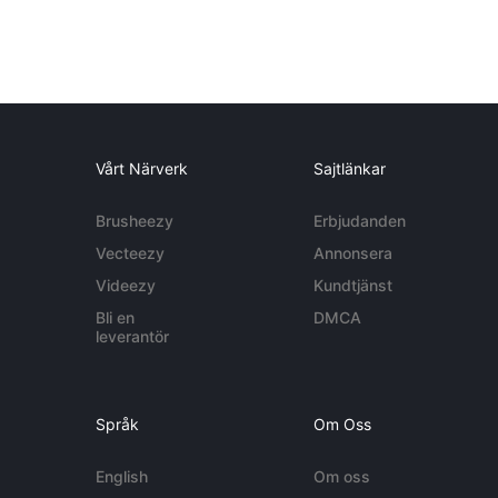
Vårt Närverk
Sajtlänkar
Brusheezy
Erbjudanden
Vecteezy
Annonsera
Videezy
Kundtjänst
Bli en
DMCA
leverantör
Språk
Om Oss
English
Om oss