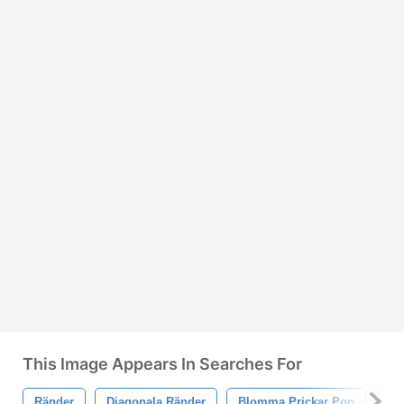
This Image Appears In Searches For
Ränder
Diagonala Ränder
Blomma Prickar Pop
Ra