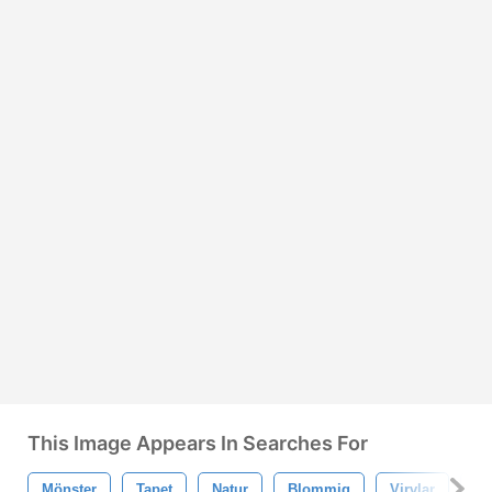
This Image Appears In Searches For
Mönster
Tapet
Natur
Blommig
Virvlar
B