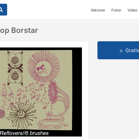
Vektorer
Foton
Video
op Borstar
Grati