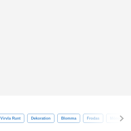
Virvla Runt
Dekoration
Blomma
Frodas
Mönster