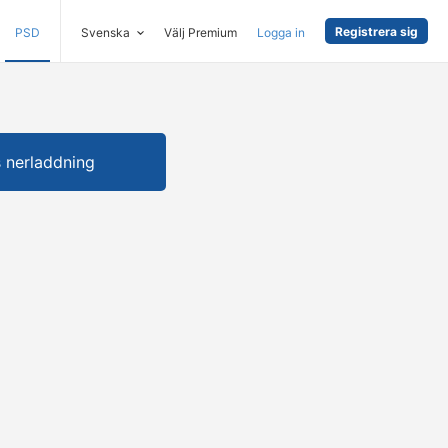
Registrera sig
PSD
Svenska
Välj Premium
Logga in
s nerladdning