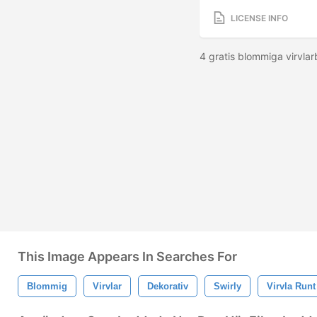
LICENSE INFO
4 gratis blommiga virvla
This Image Appears In Searches For
Blommig
Virvlar
Dekorativ
Swirly
Virvla Runt