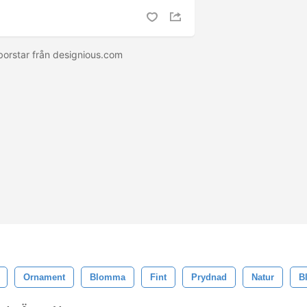
rborstar från designious.com
Ornament
Blomma
Fint
Prydnad
Natur
B