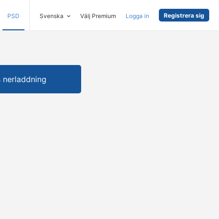
Registrera sig
PSD
Svenska
Välj Premium
Logga in
s nerladdning