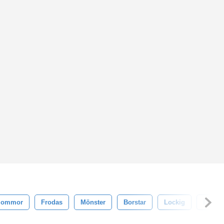
lommor
Frodas
Mönster
Borstar
Lockig
Dekora