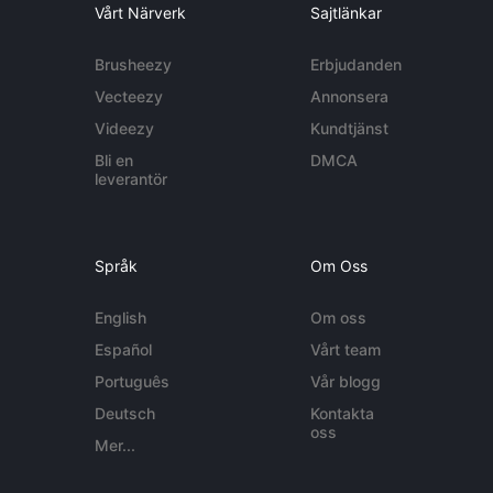
Vårt Närverk
Sajtlänkar
Brusheezy
Erbjudanden
Vecteezy
Annonsera
Videezy
Kundtjänst
Bli en
DMCA
leverantör
Språk
Om Oss
English
Om oss
Español
Vårt team
Português
Vår blogg
Deutsch
Kontakta
oss
Mer...