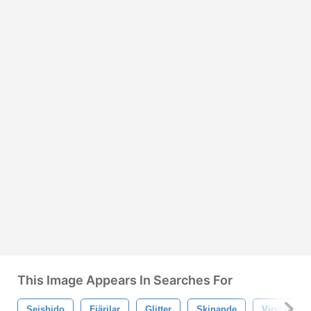
This Image Appears In Searches For
Seishido
Fjärilar
Glitter
Skinande
Virvlar