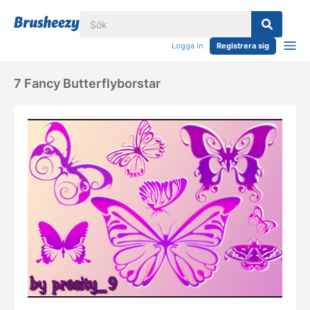
Logga in
Registrera sig
7 Fancy Butterflyborstar