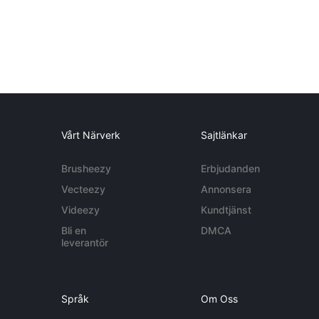
Vårt Närverk
Sajtlänkar
Brusheezy
Erbjudanden
Vecteezy
Annonsera
Videezy
Kundtjänst
Bli en
DMCA
leverantör
Språk
Om Oss