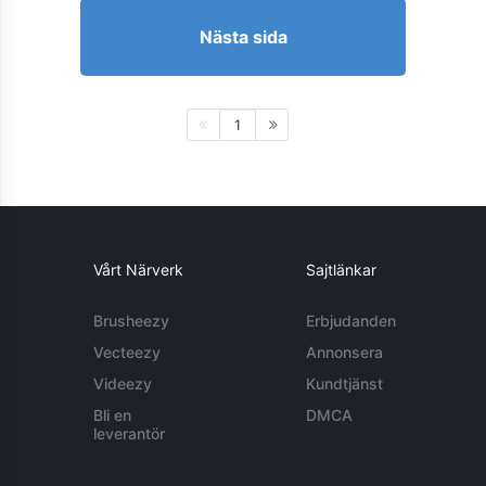
Nästa sida
1
Vårt Närverk
Sajtlänkar
Brusheezy
Erbjudanden
Vecteezy
Annonsera
Videezy
Kundtjänst
Bli en
DMCA
leverantör