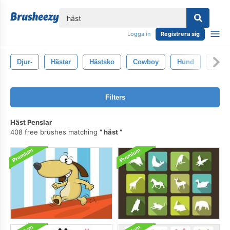
lose
Logga in
Registrera sig
Djur-
Hästar
Hästsko
Cowboy
Hund
Djur
Filters
Häst Penslar
408 free brushes matching
häst