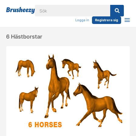
Logga in
Registrera sig
6 Hästborstar