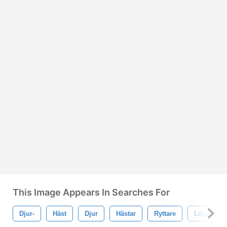
This Image Appears In Searches For
Djur-
Häst
Djur
Hästar
Ryttare
Löpande H