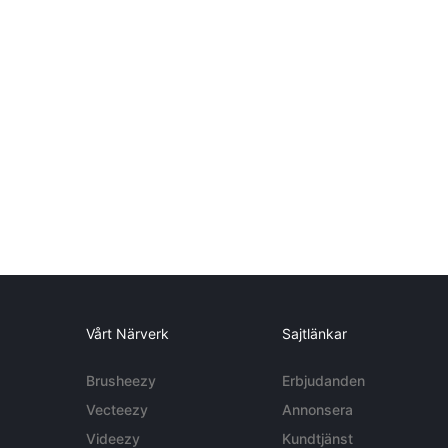
Vårt Närverk
Sajtlänkar
Brusheezy
Erbjudanden
Vecteezy
Annonsera
Videezy
Kundtjänst