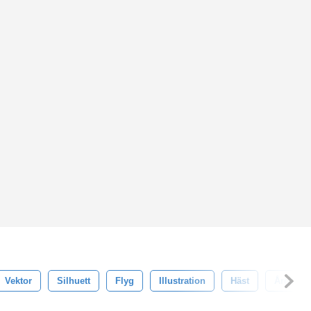
Vektor
Silhuett
Flyg
Illustration
Häst
Årgång