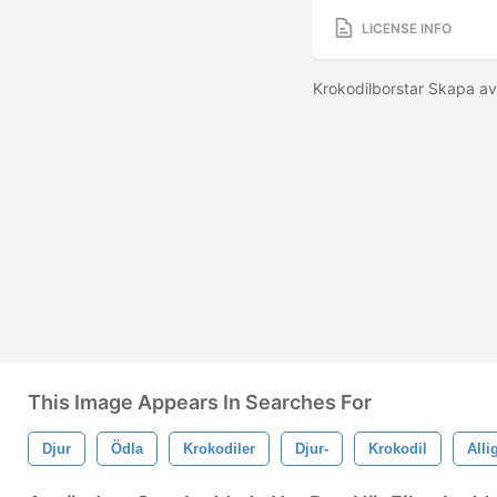
LICENSE INFO
Krokodilborstar Skapa a
This Image Appears In Searches For
Djur
Ödla
Krokodiler
Djur-
Krokodil
Alli