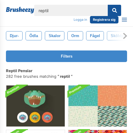
lose
Logga in
Registrera sig
Djur-
Ödla
Skalor
Orm
Fågel
Sköldpadda
Filters
Reptil Penslar
282 free brushes matching
reptil