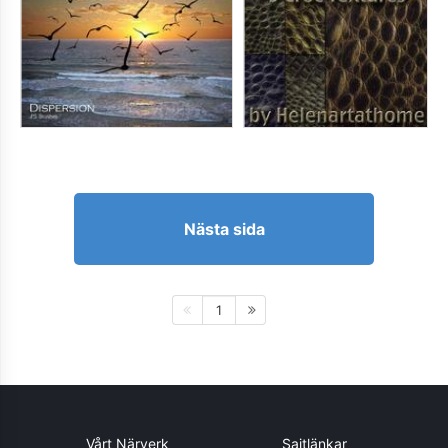
Nästa sida
1
Vårt Närverk
Sajtlänkar