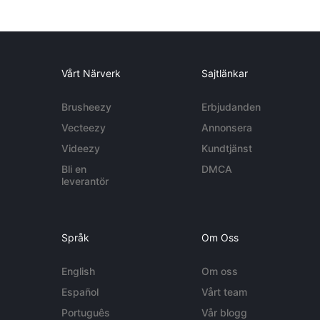
Vårt Närverk
Sajtlänkar
Brusheezy
Erbjudanden
Vecteezy
Annonsera
Videezy
Kundtjänst
Bli en
DMCA
leverantör
Språk
Om Oss
English
Om oss
Español
Vårt team
Português
Vår blogg