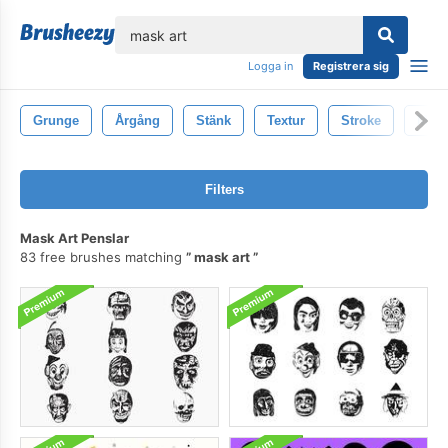
lose
Logga in
Registrera sig
Grunge
Årgång
Stänk
Textur
Stroke
Måla
Filters
Mask Art Penslar
83 free brushes matching
mask art