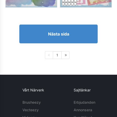
Nästa sida
1
Vårt Närverk
Sajtlänkar
Brusheezy
Erbjudanden
Vecteezy
Annonsera