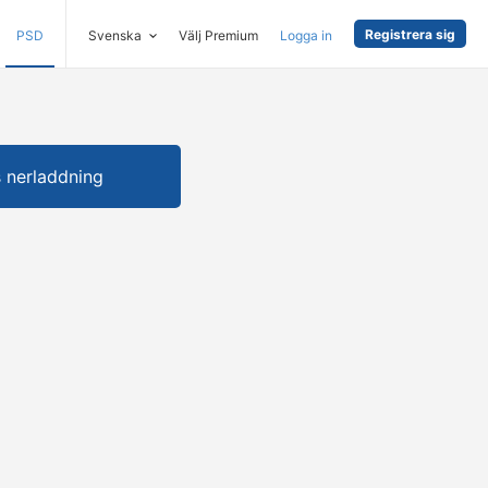
Registrera sig
PSD
Svenska
Välj Premium
Logga in
s nerladdning