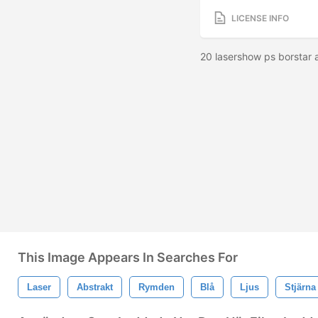
LICENSE INFO
20 lasershow ps borstar 
This Image Appears In Searches For
Laser
Abstrakt
Rymden
Blå
Ljus
Stjärna