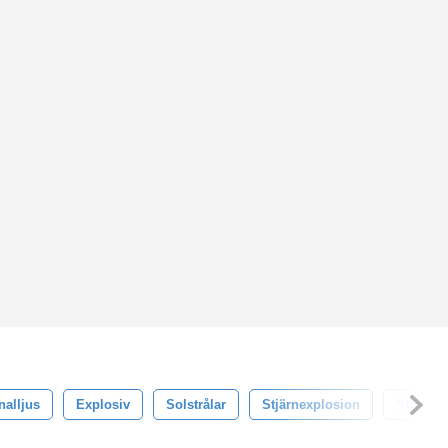
nalljus
Explosiv
Solstrålar
Stjärnexplosion
Strålar