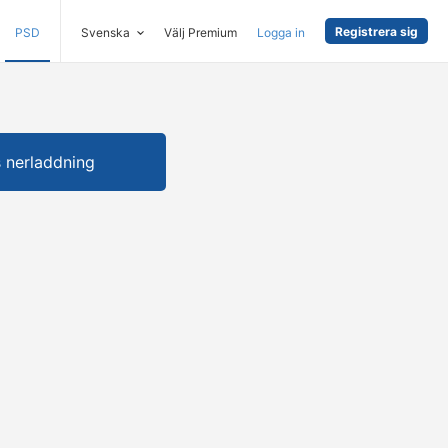
Registrera sig
PSD
Svenska
Välj Premium
Logga in
s nerladdning