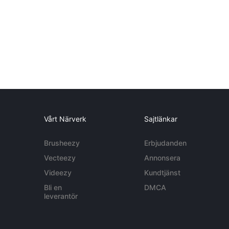
Vårt Närverk
Sajtlänkar
Brusheezy
Erbjudanden
Vecteezy
Annonsera
Videezy
Kundtjänst
Bli en
DMCA
leverantör