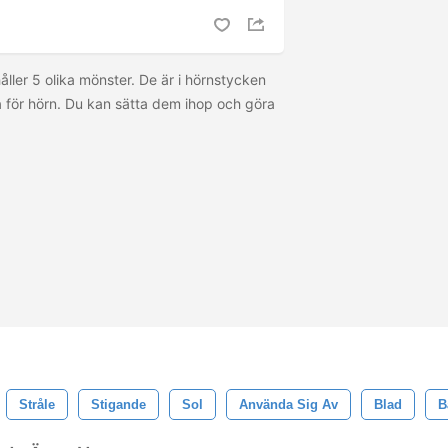
ller 5 olika mönster. De är i hörnstycken
a för hörn. Du kan sätta dem ihop och göra
Stråle
Stigande
Sol
Använda Sig Av
Blad
B