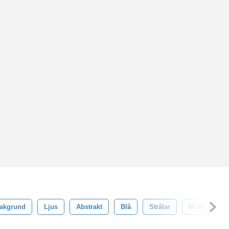
akgrund
Ljus
Abstrakt
Blå
Strålar
Mörk
N