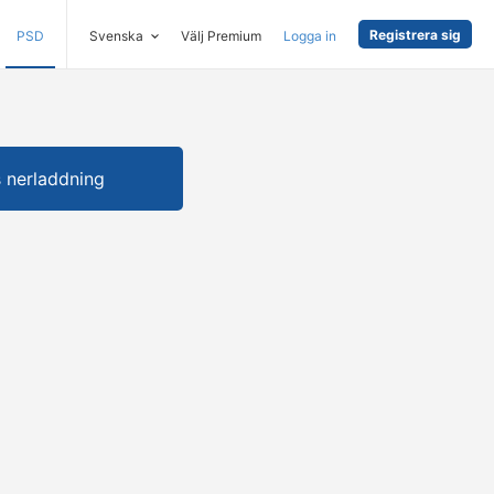
Registrera sig
PSD
Svenska
Välj Premium
Logga in
s nerladdning