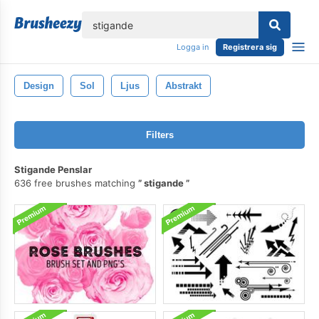
lose
Logga in
Registrera sig
Design
Sol
Ljus
Abstrakt
Filters
Stigande Penslar
636 free brushes matching
stigande