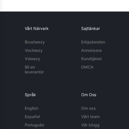
Vårt Närverk
Sajtlänkar
Brusheezy
Erbjudanden
Vecteezy
Annonsera
Videezy
Kundtjänst
Bli en
DMCA
leverantör
Språk
Om Oss
English
Om oss
Español
Vårt team
Português
Vår blogg