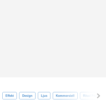
Effekt
Design
Ljus
Kommersiell
Ritad För Hand