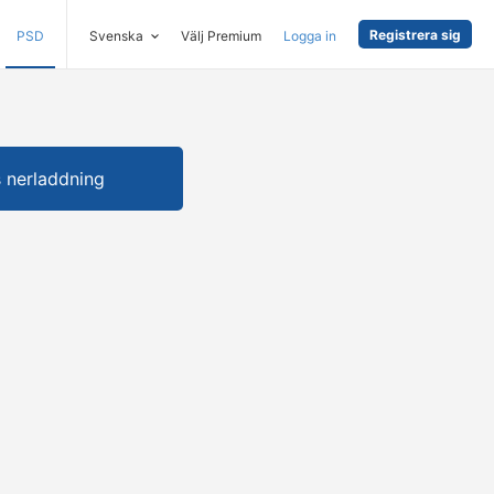
Registrera sig
PSD
Svenska
Välj Premium
Logga in
s nerladdning