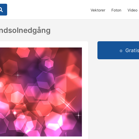
Vektorer
Foton
Video
ndsolnedgång
Grati