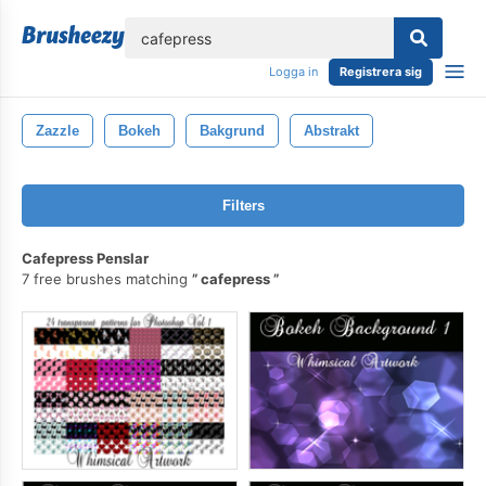
lose
Logga in
Registrera sig
Zazzle
Bokeh
Bakgrund
Abstrakt
Filters
Cafepress Penslar
7 free brushes matching
cafepress