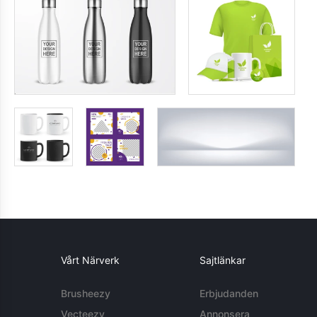
Vårt Närverk
Sajtlänkar
Brusheezy
Erbjudanden
Vecteezy
Annonsera