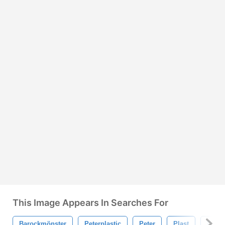
This Image Appears In Searches For
Barockmönster
Peterplastic
Peter
Plast
Baroc