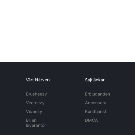
Vårt Närverk
Sajtlänkar
Brusheezy
Erbjudanden
Vecteezy
Annonsera
Videezy
Kundtjänst
Bli en
DMCA
leverantör