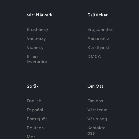
Vårt Närverk
Sajtlänkar
Brusheezy
Erbjudanden
Vecteezy
Annonsera
Videezy
Kundtjänst
Bli en
DMCA
leverantör
Språk
Om Oss
English
Om oss
Español
Vårt team
Português
Vår blogg
Deutsch
Kontakta
oss
Mer...