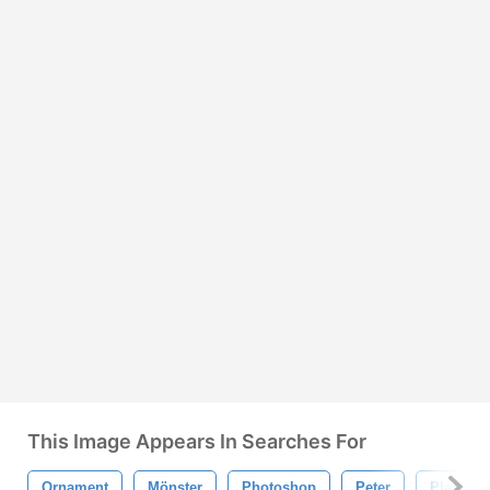
This Image Appears In Searches For
Ornament
Mönster
Photoshop
Peter
Plast