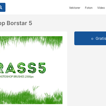
Vektorer
Foton
Video
p Borstar 5
Grati