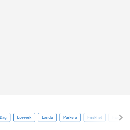
Dag
Lövverk
Landa
Parkera
Friskhet
Färsk