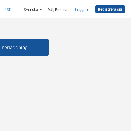
Registrera sig
PSD
Svenska
Välj Premium
Logga in
s nerladdning