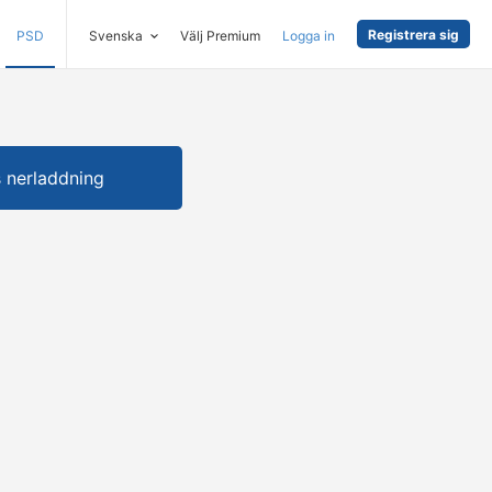
Registrera sig
PSD
Svenska
Välj Premium
Logga in
s nerladdning