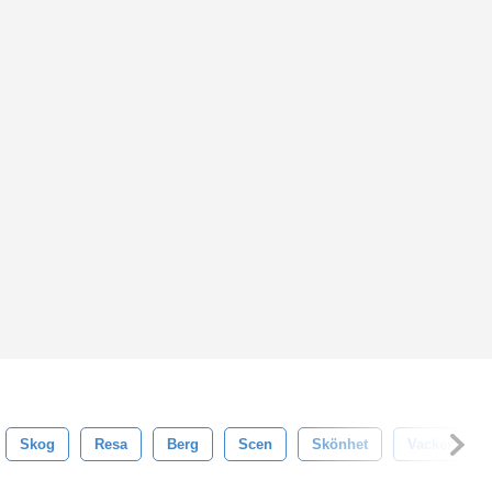
Skog
Resa
Berg
Scen
Skönhet
Vacker