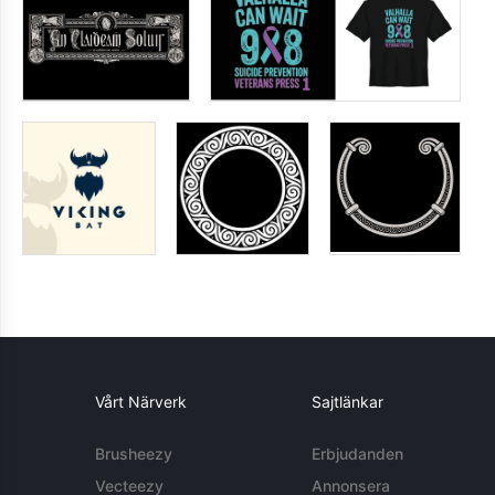
Vårt Närverk
Sajtlänkar
Brusheezy
Erbjudanden
Vecteezy
Annonsera