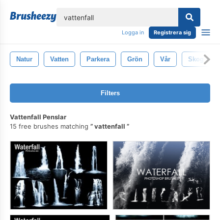
lose
Logga in
Registrera sig
Natur
Vatten
Parkera
Grön
Vår
Skog
Filters
Vattenfall Penslar
15 free brushes matching
vattenfall