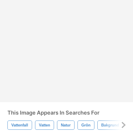
This Image Appears In Searches For
Vattenfall
Vatten
Natur
Grön
Bakgrund
L