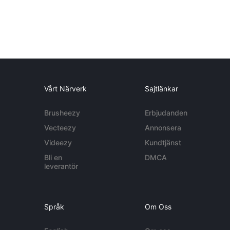
Vårt Närverk
Sajtlänkar
Brusheezy
Erbjudanden
Vecteezy
Annonsera
Videezy
Kundtjänst
Bli en
DMCA
leverantör
Språk
Om Oss