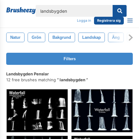
lose
Logga in
Registrera sig
Natur
Grön
Bakgrund
Landskap
Äng
Vatt
Filters
Landsbygden Penslar
12 free brushes matching
landsbygden