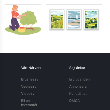
Vårt Närverk
Sajtlänkar
Brusheezy
Erbjudanden
Vecteezy
Annonsera
Videezy
Kundtjänst
Bli en
DMCA
leverantör