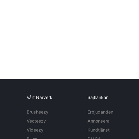
Vårt Närverk
Sajtlänkar
Brusheezy
Erbjudanden
Vecteezy
Annonsera
Videezy
Kundtjänst
Bli en
DMCA