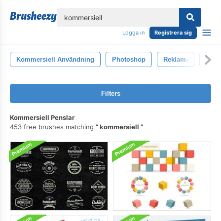
lose
Logga in
Registrera sig
Kommersiell Användning
Photoshop
Reklam-
Före
Filters
Kommersiell Penslar
453 free brushes matching
kommersiell