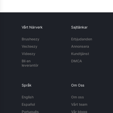
Vårt Närverk
Sajtlänkar
Brusheezy
Erbjudanden
Vecteezy
Annonsera
Videezy
Kundtjänst
Bli en
DMCA
leverantör
Språk
Om Oss
English
Om oss
Español
Vårt team
Português
Vår blogg