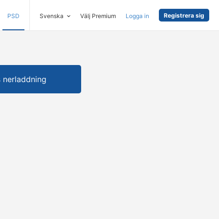
Registrera sig
PSD
Svenska
Välj Premium
Logga in
s nerladdning