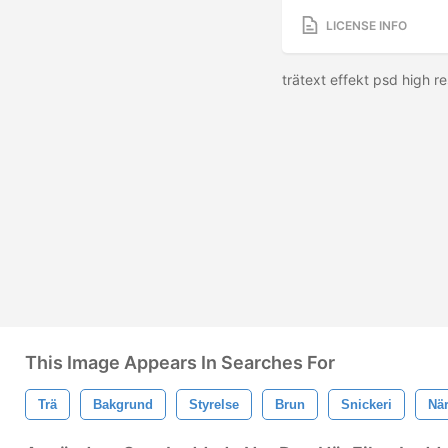
LICENSE INFO
trätext effekt psd high 
This Image Appears In Searches For
Trä
Bakgrund
Styrelse
Brun
Snickeri
När