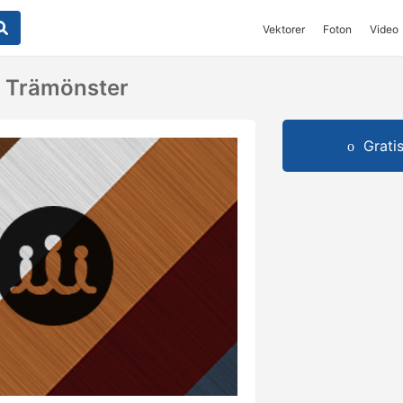
Vektorer
Foton
Video
 Trämönster
Grati