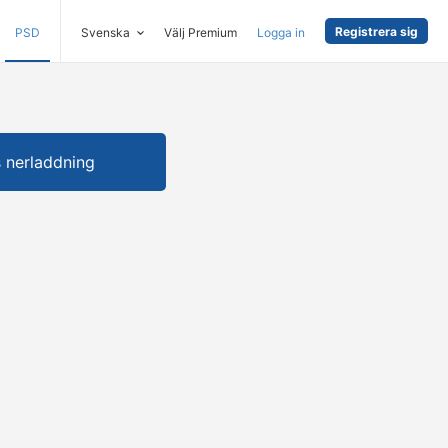
Registrera sig
PSD
Svenska
Välj Premium
Logga in
s nerladdning