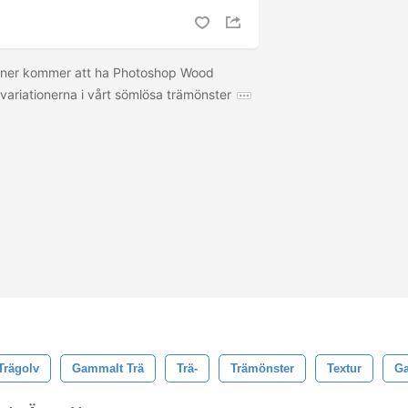
 ner kommer att ha Photoshop Wood
variationerna i vårt sömlösa trämönster
Trägolv
Gammalt Trä
Trä-
Trämönster
Textur
G