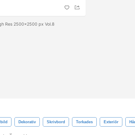
igh Res 2500x2500 px Vol.8
bild
Dekorativ
Skrivbord
Torkades
Exteriör
Hår