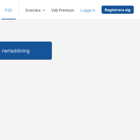
Registrera sig
PSD
Svenska
Välj Premium
Logga in
s nerladdning