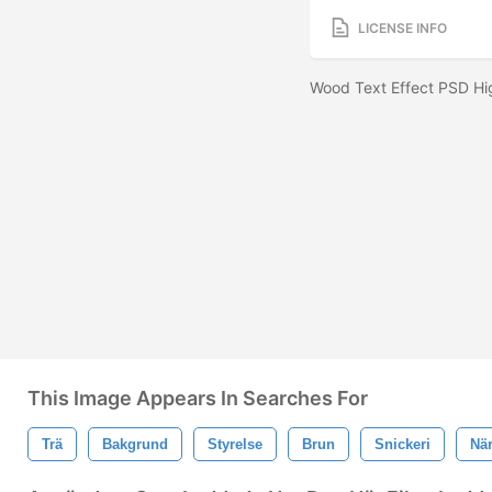
LICENSE INFO
Wood Text Effect PSD H
This Image Appears In Searches For
Trä
Bakgrund
Styrelse
Brun
Snickeri
När