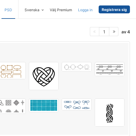
Registrera sig
PSD
Svenska
Välj Premium
Logga in
av 4
1