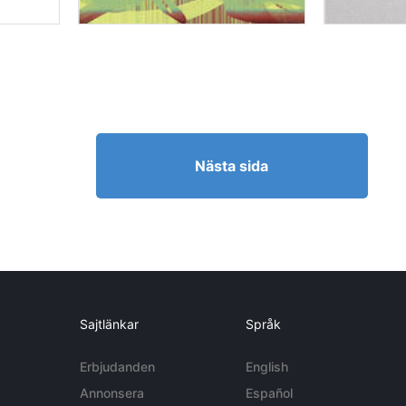
Nästa sida
Sajtlänkar
Språk
Erbjudanden
English
Annonsera
Español