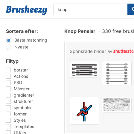
Sortera efter:
Knop Penslar
-
330 free brus
Bästa matchning
Nyaste
Sponsrade bilder av
Filtyp
borstar
Actions
PSD
Mönster
gradienter
strukturer
symboler
former
Styles
Templates
Ui Kits