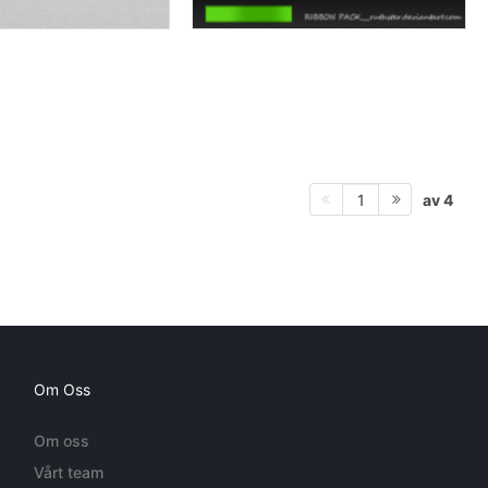
av 4
1
Om Oss
Om oss
Vårt team