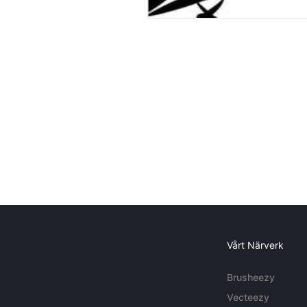
Vårt Närverk
Brusheezy
Vecteezy