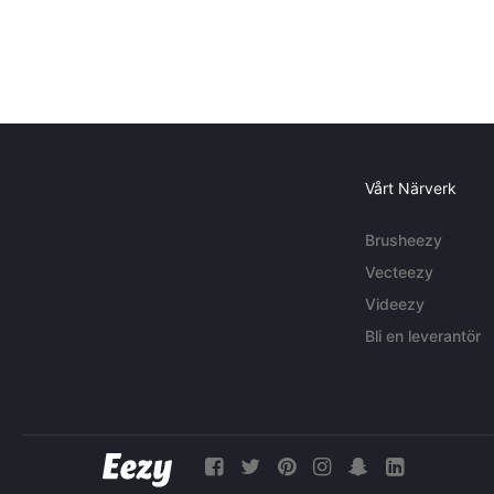
Vårt Närverk
Brusheezy
Vecteezy
Videezy
Bli en leverantör