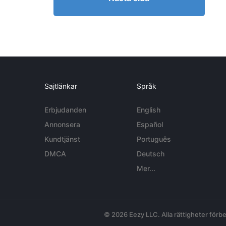
Sajtlänkar
Språk
Erbjudanden
English
Annonsera
Español
Kundtjänst
Português
DMCA
Deutsch
Mer...
© 2026 Eezy LLC. Alla rättigheter förbe