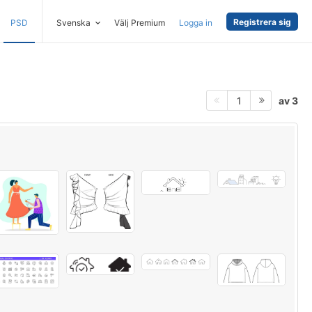
Registrera sig
PSD
Svenska
Välj Premium
Logga in
av 3
1