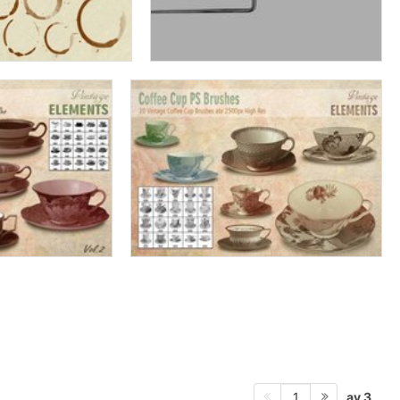
av 3
1