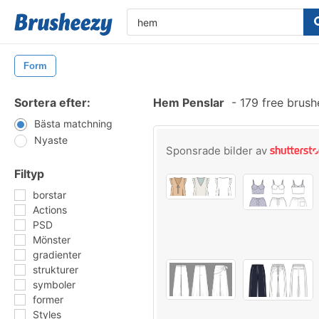
Form
Sortera efter:
Hem Penslar
-
179 free brus
Bästa matchning
Nyaste
Sponsrade bilder av
Filtyp
borstar
Actions
PSD
Mönster
gradienter
strukturer
symboler
former
Styles