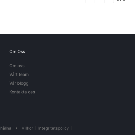
Om Oss
Om oss
Vårt team
Vår blogg
Kontakta oss
•
hållna
Villkor
Integritetspolicy