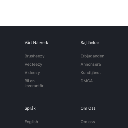
Vårt Närverk
Sajtlänkar
Brusheezy
Erbjudanden
Vecteezy
Annonsera
Videezy
Kundtjänst
Bli en
DMCA
leverantör
Språk
Om Oss
English
Om oss