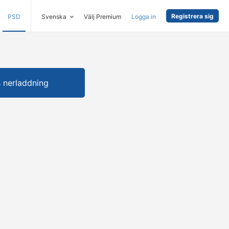
Registrera sig
PSD
Svenska
Välj Premium
Logga in
s nerladdning