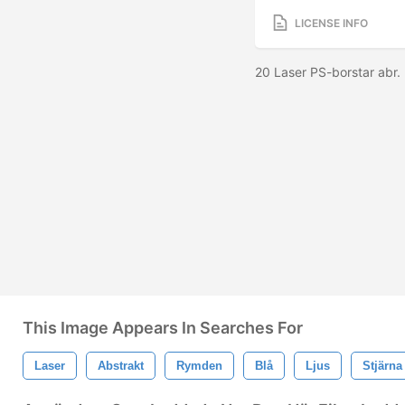
LICENSE INFO
20 Laser PS-borstar abr.
This Image Appears In Searches For
Laser
Abstrakt
Rymden
Blå
Ljus
Stjärna