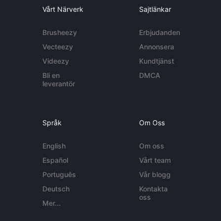
Vårt Närverk
Sajtlänkar
Brusheezy
Erbjudanden
Vecteezy
Annonsera
Videezy
Kundtjänst
Bli en
DMCA
leverantör
Språk
Om Oss
English
Om oss
Español
Vårt team
Português
Vår blogg
Deutsch
Kontakta
oss
Mer...