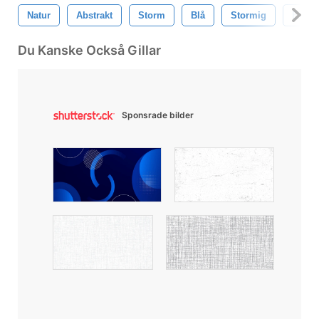
Natur
Abstrakt
Storm
Blå
Stormig
Elektr
Du Kanske Också Gillar
Sponsrade bilder