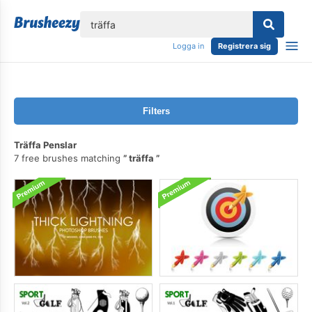
lose
Logga in
Registrera sig
Filters
Träffa Penslar
7 free brushes matching
träffa