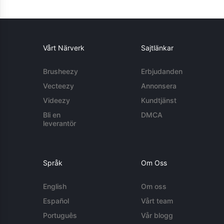
Vårt Närverk
Sajtlänkar
Brusheezy
Erbjudanden
Vecteezy
Annonsera
Videezy
Kundtjänst
Bli en
DMCA
leverantör
Språk
Om Oss
English
Om oss
Español
Vårt team
Português
Vår blogg