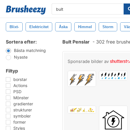
Blixt-
Elektricitet
Åska
Himmel
Storm
Vä
Sortera efter:
Bult Penslar
-
302 free brush
Bästa matchning
Nyaste
Sponsrade bilder av
Filtyp
borstar
Actions
PSD
Mönster
gradienter
strukturer
symboler
former
Styles