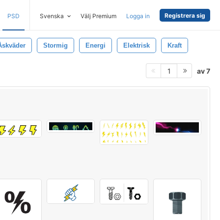
Registrera sig
PSD
Svenska
Välj Premium
Logga in
Åskväder
Stormig
Energi
Elektrisk
Kraft
av 7
1