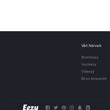
Vårt Närverk
Brusheezy
Vecteezy
Videezy
Bli en leverantör