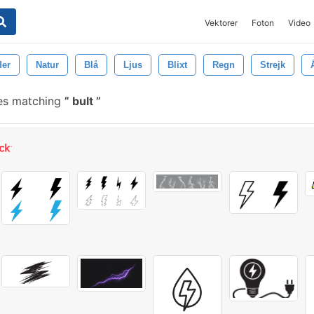
Vektorer
Foton
Video
der
Natur
Blå
Ljus
Blixt
Regn
Strejk
es matching
bult