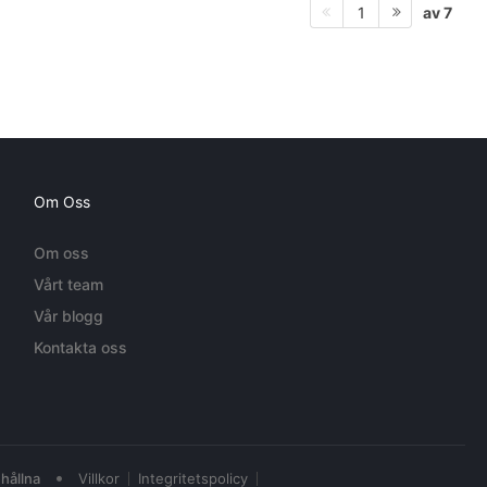
av 7
1
Om Oss
Om oss
Vårt team
Vår blogg
Kontakta oss
•
hållna
Villkor
Integritetspolicy