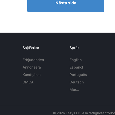
Nästa sida
Sajtlänkar
Språk
Erbjudanden
English
Annonsera
Español
Kundtjänst
Português
DMCA
Deutsch
Mer...
© 2026 Eezy LLC. Alla rättigheter förbe