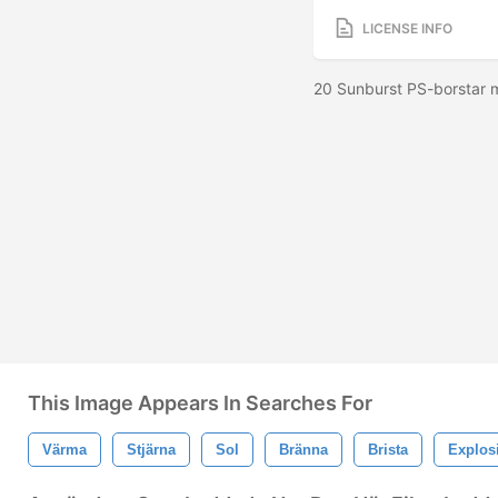
LICENSE INFO
20 Sunburst PS-borstar 
This Image Appears In Searches For
Värma
Stjärna
Sol
Bränna
Brista
Explos