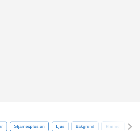
ar
Stjärnexplosion
Ljus
Bakgrund
Himmel
Lins