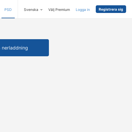
Registrera sig
PSD
Svenska
Välj Premium
Logga in
s nerladdning