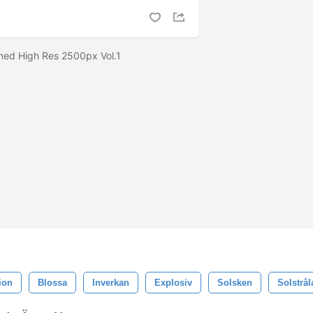
med High Res 2500px Vol.1
ion
Blossa
Inverkan
Explosiv
Solsken
Solstrål