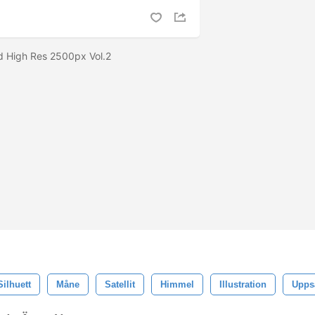
d High Res 2500px Vol.2
Silhuett
Måne
Satellit
Himmel
Illustration
Upps