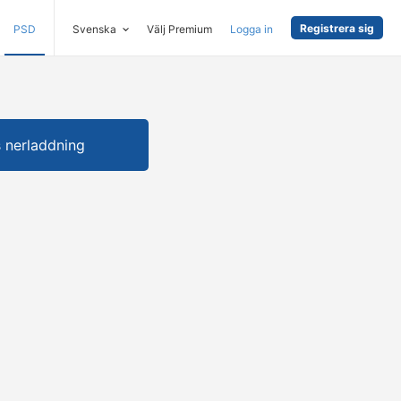
Registrera sig
PSD
Svenska
Välj Premium
Logga in
s nerladdning