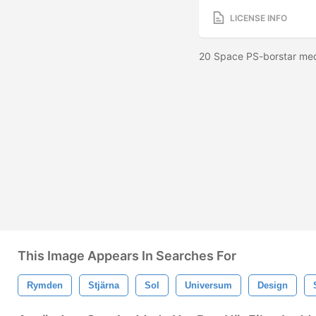
LICENSE INFO
20 Space PS-borstar me
This Image Appears In Searches For
Rymden
Stjärna
Sol
Universum
Design