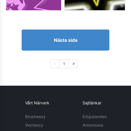
Nästa sida
1
Vårt Närverk
Sajtlänkar
Brusheezy
Erbjudanden
Vecteezy
Annonsera