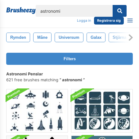
lose
Logga in
Registrera sig
Rymden
Måne
Universum
Galax
Stjärna
Filters
Astronomi Penslar
621 free brushes matching
astronomi