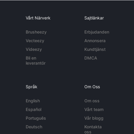
Vårt Närverk
Sajtlänkar
Brusheezy
Erbjudanden
Vecteezy
Annonsera
Videezy
Kundtjänst
Bli en
DMCA
leverantör
Språk
Om Oss
English
Om oss
Español
Vårt team
Português
Vår blogg
Deutsch
Kontakta
oss