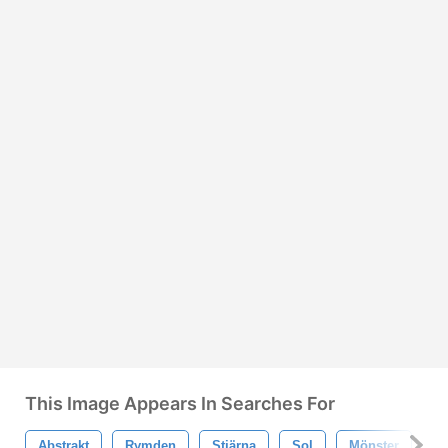
This Image Appears In Searches For
Abstrakt
Rymden
Stjärna
Sol
Mönster
U