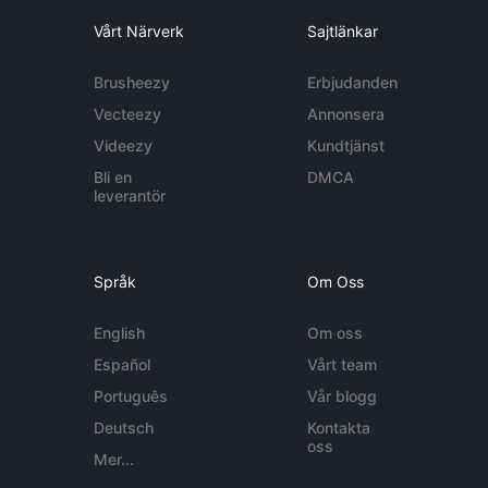
Vårt Närverk
Sajtlänkar
Brusheezy
Erbjudanden
Vecteezy
Annonsera
Videezy
Kundtjänst
Bli en
DMCA
leverantör
Språk
Om Oss
English
Om oss
Español
Vårt team
Português
Vår blogg
Deutsch
Kontakta
oss
Mer...