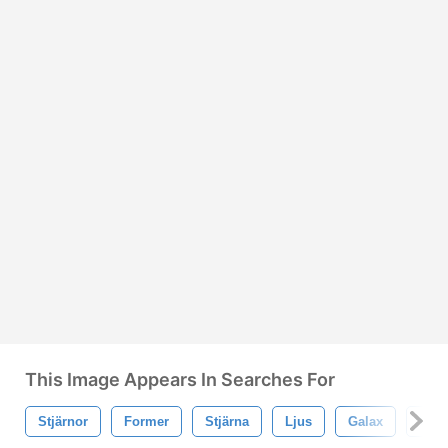
This Image Appears In Searches For
Stjärnor
Former
Stjärna
Ljus
Galax
Uni