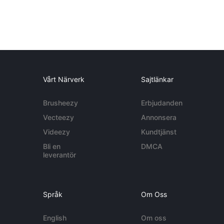
Vårt Närverk
Sajtlänkar
Brusheezy
Erbjudanden
Vecteezy
Annonsera
Videezy
Kundtjänst
Bli en
DMCA
leverantör
Språk
Om Oss
English
Om oss